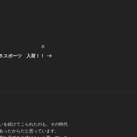
次
次
の
５スポーツ 入荷！！
投
稿
いを続けてこられたのも、その時代
あったからだと思っています。