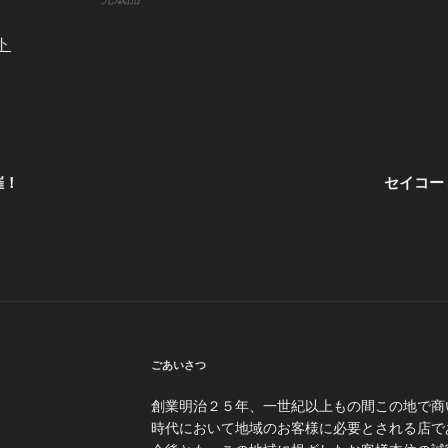
ト
催！
セイコー
ごあいさつ
創業明治２５年、一世紀以上もの間この地で商
時代において地域のお客様に必要とされる店で