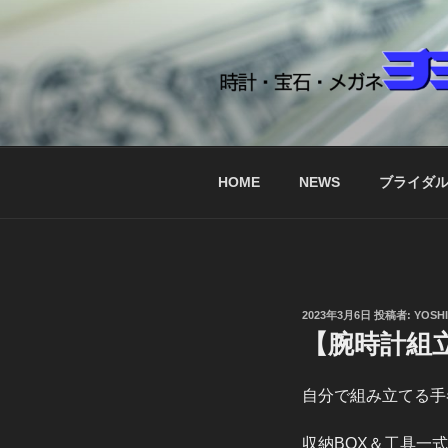
コ
ン
テ
ン
ツ
時計宝石メガ
へ
ス
キ
HOME
NEWS
ブライダ
ッ
プ
投
2023年3月6日
投稿者:
YOSH
稿
【腕時計組立
日:
自分で組み立てる手巻
収納BOX＆工具一