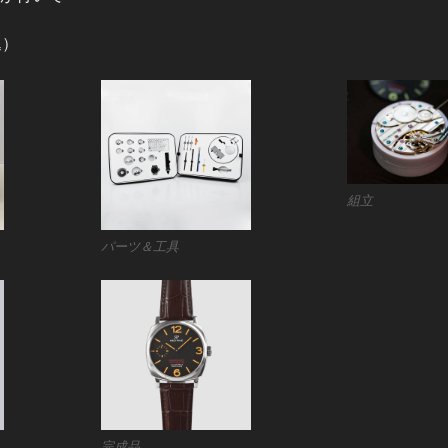
込）
組立
パーツ＆工具
完成品