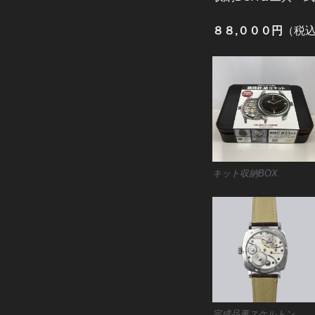
８８,０００円
（税
キット収納BOX
完成品裏スケルトン