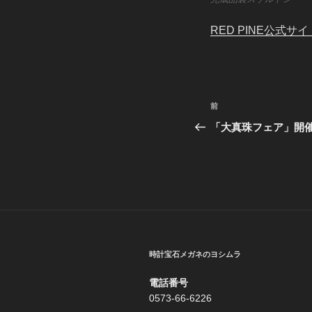
RED PINE公式サイ
投
前
前
稿
の
「大真珠フェア」開
投
ナ
稿
ビ
ゲ
ー
シ
時計宝石メガネのヨシムラ
ョ
電話番号
ン
0573-66-6226